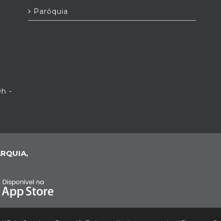
Paróquia
0h -
RQUIA,