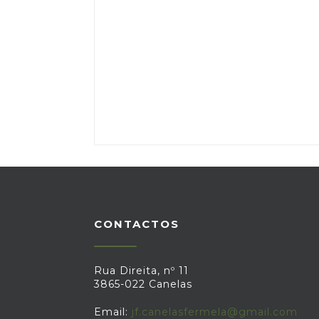
CONTACTOS
Rua Direita, nº 11
3865-022 Canelas
Email:
jf.canelasfermela@gmail.com