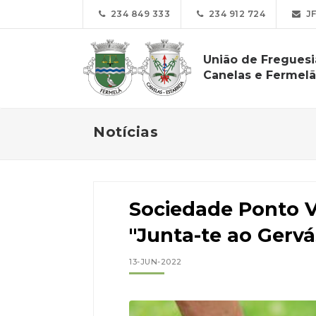
234 849 333
234 912 724
JF
União de Freguesi
Canelas e Fermelã
Notícias
Sociedade Ponto V
"Junta-te ao Gervá
13-JUN-2022