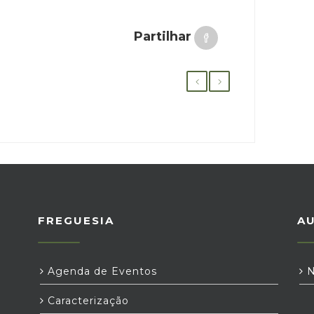
Partilhar
FREGUESIA
A
Agenda de Eventos
N
Caracterização